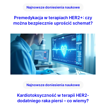
Najnowsze doniesienia naukowe
Premedykacja w terapiach HER2+: czy
można bezpiecznie uprościć schemat?
Najnowsze doniesienia naukowe
Kardiotoksyczność w terapii HER2-
dodatniego raka piersi – co wiemy?