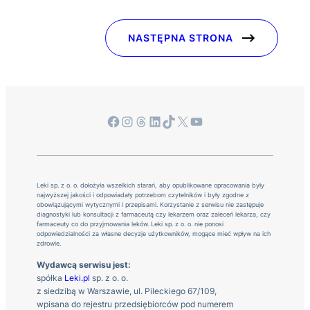
NASTĘPNA STRONA
Facebook
Instagram
Threads
LinkedIn
TikTok
X
YouTube
Leki sp. z o. o. dołożyła wszelkich starań, aby opublikowane opracowania były
najwyższej jakości i odpowiadały potrzebom czytelników i były zgodne z
obowiązującymi wytycznymi i przepisami. Korzystanie z serwisu nie zastępuje
diagnostyki lub konsultacji z farmaceutą czy lekarzem oraz zaleceń lekarza, czy
farmaceuty co do przyjmowania leków. Leki sp. z o. o. nie ponosi
odpowiedzialności za własne decyzje użytkowników, mogące mieć wpływ na ich
zdrowie.
Wydawcą serwisu jest:
spółka
Leki.pl
sp. z o. o.
z siedzibą w Warszawie, ul. Pileckiego 67/109,
wpisana do rejestru przedsiębiorców pod numerem