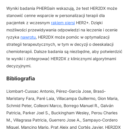
Wyniki badania PHERGain wskazują, że test HER2DX może
stanowić cenne wsparcie w personalizacji terapii dla
pacjentek z wczesnym
rakiem piersi
HER2+. Dzięki
możliwości przewidywania odpowiedzi na leczenie i ocenie
ryzyka
nawrotu
, HER2DX może pomóc w optymalizacji
strategii terapeutycznych, w tym w decyzji o deeskalacji
chemioterapii. Dalsze badania są niezbędne, aby potwierdzić
te wyniki i zintegrować HER2DX z klinicznymi algorytmami
decyzyjnymi.
Bibliografia
Llombart-Cussac Antonio, Pérez-García Jose, Brasó-
Maristany Fara, Paré Laia, Villacampa Guillermo, Gion Maria,
Schmid Peter, Colleoni Marco, Borrego Manuel R., Galván
Patricia, Parker Joel S., Buckingham Wesley, Perou Charles
M., Villagrasa Patricia, Guerrero Jose A., Sampayo-Cordero
Miguel, Mancino Mario, Prat Aleix and Cortés Javier. HER2DX