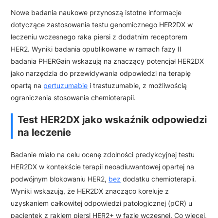
Nowe badania naukowe przynoszą istotne informacje
dotyczące zastosowania testu genomicznego HER2DX w
leczeniu wczesnego raka piersi z dodatnim receptorem
HER2. Wyniki badania opublikowane w ramach fazy II
badania PHERGain wskazują na znaczący potencjał HER2DX
jako narzędzia do przewidywania odpowiedzi na terapię
opartą na
pertuzumabie
i trastuzumabie, z możliwością
ograniczenia stosowania chemioterapii.
Test HER2DX jako wskaźnik odpowiedzi
na leczenie
Badanie miało na celu ocenę zdolności predykcyjnej testu
HER2DX w kontekście terapii neoadiuwantowej opartej na
podwójnym blokowaniu HER2,
bez
dodatku chemioterapii.
Wyniki wskazują, że HER2DX znacząco koreluje z
uzyskaniem całkowitej odpowiedzi patologicznej (pCR) u
pacjentek z rakiem piersi HER2+ w fazie wczesnej. Co więcej,