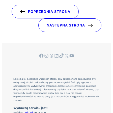
POPRZEDNIA STRONA
NASTĘPNA STRONA
Facebook
Instagram
Threads
LinkedIn
TikTok
X
YouTube
Leki sp. z o. o. dołożyła wszelkich starań, aby opublikowane opracowania były
najwyższej jakości i odpowiadały potrzebom czytelników i były zgodne z
obowiązującymi wytycznymi i przepisami. Korzystanie z serwisu nie zastępuje
diagnostyki lub konsultacji z farmaceutą czy lekarzem oraz zaleceń lekarza, czy
farmaceuty co do przyjmowania leków. Leki sp. z o. o. nie ponosi
odpowiedzialności za własne decyzje użytkowników, mogące mieć wpływ na ich
zdrowie.
Wydawcą serwisu jest:
spółka
Leki.pl
sp. z o. o.