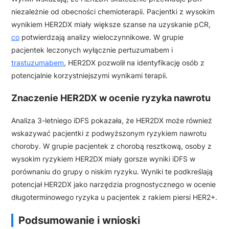
niezależnie od obecności chemioterapii. Pacjentki z wysokim
wynikiem HER2DX miały większe szanse na uzyskanie pCR,
co
potwierdzają analizy wieloczynnikowe. W grupie
pacjentek leczonych wyłącznie pertuzumabem i
trastuzumabem
, HER2DX pozwolił na identyfikację osób z
potencjalnie korzystniejszymi wynikami terapii.
Znaczenie HER2DX w ocenie ryzyka nawrotu
Analiza 3-letniego iDFS pokazała, że HER2DX może również
wskazywać pacjentki z podwyższonym ryzykiem nawrotu
choroby. W grupie pacjentek z chorobą resztkową, osoby z
wysokim ryzykiem HER2DX miały gorsze wyniki iDFS w
porównaniu do grupy o niskim ryzyku. Wyniki te podkreślają
potencjał HER2DX jako narzędzia prognostycznego w ocenie
długoterminowego ryzyka u pacjentek z rakiem piersi HER2+.
Podsumowanie i wnioski