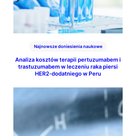
Najnowsze doniesienia naukowe
Analiza kosztów terapii pertuzumabem i
trastuzumabem w leczeniu raka piersi
HER2-dodatniego w Peru