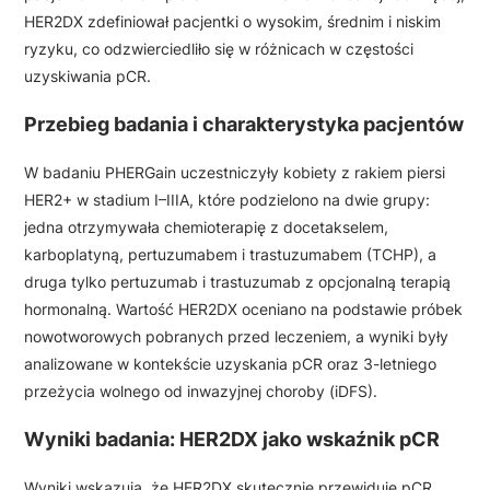
HER2DX zdefiniował pacjentki o wysokim, średnim i niskim
ryzyku, co odzwierciedliło się w różnicach w częstości
uzyskiwania pCR.
Przebieg badania i charakterystyka pacjentów
W badaniu PHERGain uczestniczyły kobiety z rakiem piersi
HER2+ w stadium I–IIIA, które podzielono na dwie grupy:
jedna otrzymywała chemioterapię z docetakselem,
karboplatyną, pertuzumabem i trastuzumabem (TCHP), a
druga tylko pertuzumab i trastuzumab z opcjonalną terapią
hormonalną. Wartość HER2DX oceniano na podstawie próbek
nowotworowych pobranych przed leczeniem, a wyniki były
analizowane w kontekście uzyskania pCR oraz 3-letniego
przeżycia wolnego od inwazyjnej choroby (iDFS).
Wyniki badania: HER2DX jako wskaźnik pCR
Wyniki wskazują, że HER2DX skutecznie przewiduje pCR