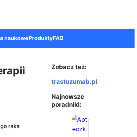
ia naukowe
Produkty
FAQ
Zobacz też:
rapii
trastuzumab.pl
Najnowsze
poradniki:
go raka