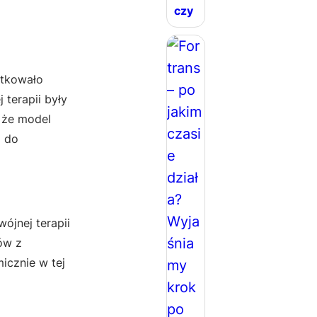
czy
utkowało
terapii były
 że model
z do
ójnej terapii
tów z
icznie w tej