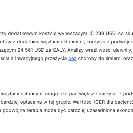
przy dodatkowym koszcie wynoszącym 15 289 USD, co sk
ów z dodatnimi węzłami chłonnymi, korzyści z podwójnej 
szącym 24 561 USD za QALY. Analizy wrażliwości ujawniły,
ścia z inwazyjnego przeżycia
bez
choroby do śmierci ora
 węzłami chłonnymi mogą czerpać większe korzyści z podw
 bardziej opłacalna w tej grupie. Wartości ICER dla pacjen
że podwójna terapia może być bardziej uzasadniona ekonom