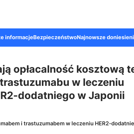
e informacje
Bezpieczeństwo
Najnowsze doniesien
ą opłacalność kosztową te
 trastuzumabu w leczeniu
ER2-dodatniego w Japonii
uzumabem i trastuzumabem w leczeniu HER2-dodatnie