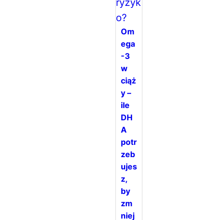
Om
ega
-3
w
ciąż
y –
ile
DH
A
potr
zeb
ujes
z,
by
zm
niej