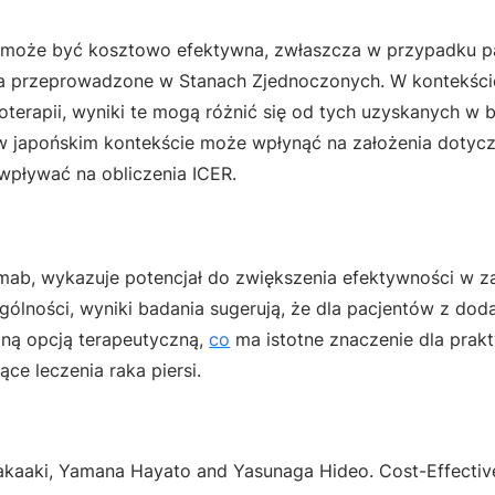
2 może być kosztowo efektywna, zwłaszcza w przypadku p
ia przeprowadzone w Stanach Zjednoczonych. W kontekści
terapii, wyniki te mogą różnić się od tych uzyskanych w 
 w japońskim kontekście może wpłynąć na założenia dotyc
wpływać na obliczenia ICER.
mab, wykazuje potencjał do zwiększenia efektywności w z
lności, wyniki badania sugerują, że dla pacjentów z doda
lną opcją terapeutyczną,
co
ma istotne znaczenie dla prakty
ce leczenia raka piersi.
akaaki, Yamana Hayato and Yasunaga Hideo. Cost-Effectiv