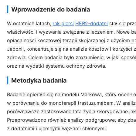
Wprowadzenie do badania
W ostatnich latach,
rak piersi
HER2-dodatni
stał się pr
właściwości i wyzwania związane z leczeniem. Nowe bad
opłacalności kosztowej terapii skojarzonej z użyciem 
Japonii, koncentruje się na analizie kosztów i korzyśc
zdrowia. Celem badania było zrozumienie, w jaki spos
oraz na wydatki systemu ochrony zdrowia.
Metodyka badania
Badanie opierało się na modelu Markowa, który ocenił 
w porównaniu do monoterapii trastuzumabem. W analizie
porównawcze zastosowano lata życia skorygowane jako
Przeprowadzono również analizy podgrupowe, aby zbada
z dodatnimi i ujemnymi węzłami chłonnymi.