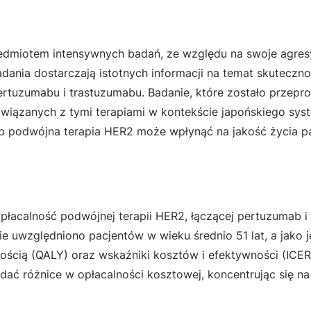
zedmiotem intensywnych badań, ze względu na swoje agre
ania dostarczają istotnych informacji na temat skutecznoś
pertuzumabu i trastuzumabu. Badanie, które zostało przep
i związanych z tymi terapiami w kontekście japońskiego sy
ób podwójna terapia HER2 może wpłynąć na jakość życia 
opłacalność podwójnej terapii HER2, łączącej pertuzumab i
 uwzględniono pacjentów w wieku średnio 51 lat, a jako j
ścią (QALY) oraz wskaźniki kosztów i efektywności (ICER
ć różnice w opłacalności kosztowej, koncentrując się na