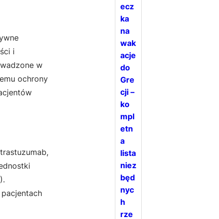
ecz
ka
na
sywne
wak
ci i
acje
rowadzone w
do
stemu ochrony
Gre
cji –
pacjentów
ko
mpl
etn
a
 trastuzumab,
lista
niez
ednostki
będ
).
nyc
 pacjentach
h
rze