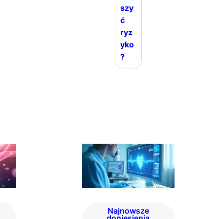
szy
ć
ryz
yko
?
Najnowsze
doniesienia