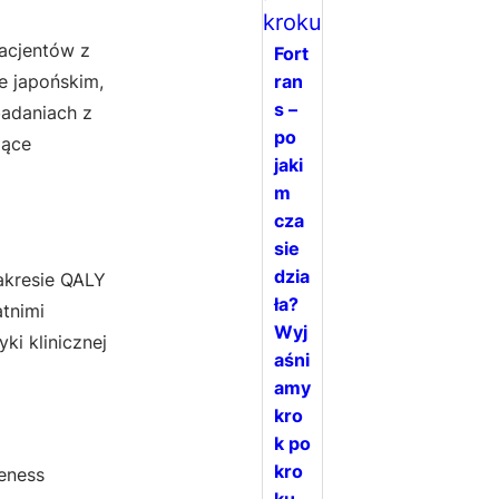
acjentów z
Fort
ran
e japońskim,
s –
badaniach z
po
zące
jaki
m
cza
sie
dzia
akresie QALY
ła?
tnimi
Wyj
ki klinicznej
aśni
amy
kro
k po
kro
eness