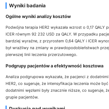
Wyniki badania
Ogólne wyniki analizy kosztów
Podwójna terapia HER2 wykazała wzrost o 0,17 QALY 
ICER równym 92 232 USD za QALY. W przypadku pacjent
bardziej wyraźne, z przyrostem 0,64 QALY i ICER wyno
był wrażliwy na zmiany w prawdopodobieństwach przej
pierwszej linii leczenia przerzutowego.
Podgrupy pacjentów a efektywność kosztowa
Analiza podgrupowa wykazała, że pacjenci z dodatnimi
HER2, co sugeruje, że intensyfikacja leczenia może być
dodatnimi węzłami były znacznie niższe, co sugeruje, 
grupie pacjentów.
Dyskusja nad wynikami