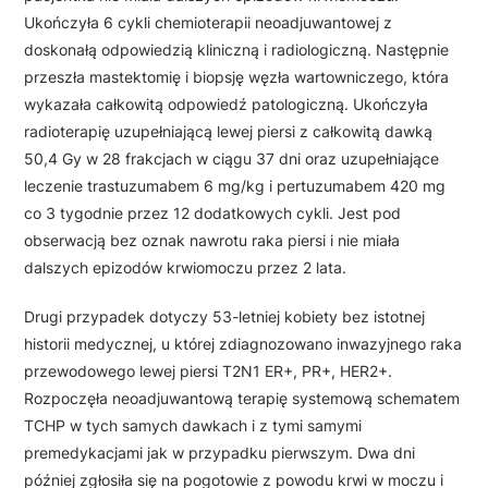
Ukończyła 6 cykli chemioterapii neoadjuwantowej z
doskonałą odpowiedzią kliniczną i radiologiczną. Następnie
przeszła mastektomię i biopsję węzła wartowniczego, która
wykazała całkowitą odpowiedź patologiczną. Ukończyła
radioterapię uzupełniającą lewej piersi z całkowitą dawką
50,4 Gy w 28 frakcjach w ciągu 37 dni oraz uzupełniające
leczenie trastuzumabem 6 mg/kg i pertuzumabem 420 mg
co 3 tygodnie przez 12 dodatkowych cykli. Jest pod
obserwacją bez oznak nawrotu raka piersi i nie miała
dalszych epizodów krwiomoczu przez 2 lata.
Drugi przypadek dotyczy 53-letniej kobiety bez istotnej
historii medycznej, u której zdiagnozowano inwazyjnego raka
przewodowego lewej piersi T2N1 ER+, PR+, HER2+.
Rozpoczęła neoadjuwantową terapię systemową schematem
TCHP w tych samych dawkach i z tymi samymi
premedykacjami jak w przypadku pierwszym. Dwa dni
później zgłosiła się na pogotowie z powodu krwi w moczu i