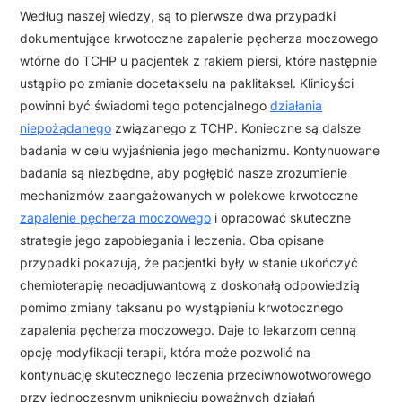
Według naszej wiedzy, są to pierwsze dwa przypadki
dokumentujące krwotoczne zapalenie pęcherza moczowego
wtórne do TCHP u pacjentek z rakiem piersi, które następnie
ustąpiło po zmianie docetakselu na paklitaksel. Klinicyści
powinni być świadomi tego potencjalnego
działania
niepożądanego
związanego z TCHP. Konieczne są dalsze
badania w celu wyjaśnienia jego mechanizmu. Kontynuowane
badania są niezbędne, aby pogłębić nasze zrozumienie
mechanizmów zaangażowanych w polekowe krwotoczne
zapalenie pęcherza moczowego
i opracować skuteczne
strategie jego zapobiegania i leczenia. Oba opisane
przypadki pokazują, że pacjentki były w stanie ukończyć
chemioterapię neoadjuwantową z doskonałą odpowiedzią
pomimo zmiany taksanu po wystąpieniu krwotocznego
zapalenia pęcherza moczowego. Daje to lekarzom cenną
opcję modyfikacji terapii, która może pozwolić na
kontynuację skutecznego leczenia przeciwnowotworowego
przy jednoczesnym uniknięciu poważnych działań