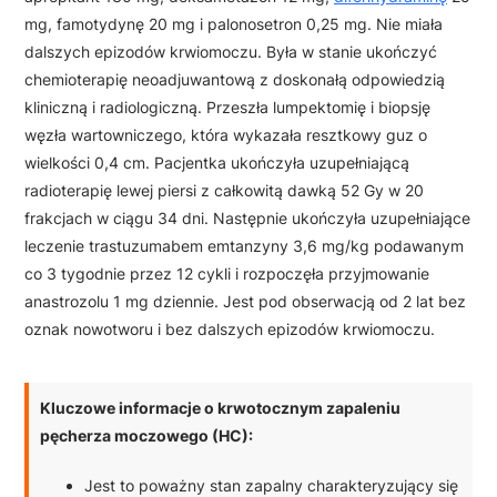
mg, famotydynę 20 mg i palonosetron 0,25 mg. Nie miała
dalszych epizodów krwiomoczu. Była w stanie ukończyć
chemioterapię neoadjuwantową z doskonałą odpowiedzią
kliniczną i radiologiczną. Przeszła lumpektomię i biopsję
węzła wartowniczego, która wykazała resztkowy guz o
wielkości 0,4 cm. Pacjentka ukończyła uzupełniającą
radioterapię lewej piersi z całkowitą dawką 52 Gy w 20
frakcjach w ciągu 34 dni. Następnie ukończyła uzupełniające
leczenie trastuzumabem emtanzyny 3,6 mg/kg podawanym
co 3 tygodnie przez 12 cykli i rozpoczęła przyjmowanie
anastrozolu 1 mg dziennie. Jest pod obserwacją od 2 lat bez
oznak nowotworu i bez dalszych epizodów krwiomoczu.
Kluczowe informacje o krwotocznym zapaleniu
pęcherza moczowego (HC):
Jest to poważny stan zapalny charakteryzujący się