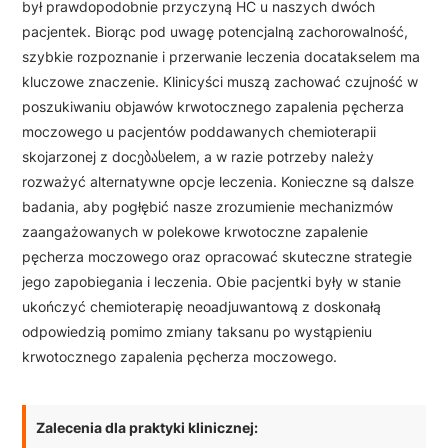
był prawdopodobnie przyczyną HC u naszych dwóch
pacjentek. Biorąc pod uwagę potencjalną zachorowalność,
szybkie rozpoznanie i przerwanie leczenia docatakselem ma
kluczowe znaczenie. Klinicyści muszą zachować czujność w
poszukiwaniu objawów krwotocznego zapalenia pęcherza
moczowego u pacjentów poddawanych chemioterapii
skojarzonej z docებასelem, a w razie potrzeby należy
rozważyć alternatywne opcje leczenia. Konieczne są dalsze
badania, aby pogłębić nasze zrozumienie mechanizmów
zaangażowanych w polekowe krwotoczne zapalenie
pęcherza moczowego oraz opracować skuteczne strategie
jego zapobiegania i leczenia. Obie pacjentki były w stanie
ukończyć chemioterapię neoadjuwantową z doskonałą
odpowiedzią pomimo zmiany taksanu po wystąpieniu
krwotocznego zapalenia pęcherza moczowego.
Zalecenia dla praktyki klinicznej: