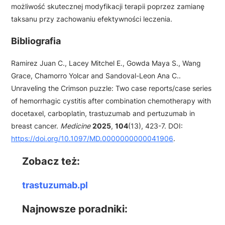
możliwość skutecznej modyfikacji terapii poprzez zamianę
taksanu przy zachowaniu efektywności leczenia.
Bibliografia
Ramirez Juan C., Lacey Mitchel E., Gowda Maya S., Wang
Grace, Chamorro Yolcar and Sandoval-Leon Ana C..
Unraveling the Crimson puzzle: Two case reports/case series
of hemorrhagic cystitis after combination chemotherapy with
docetaxel, carboplatin, trastuzumab and pertuzumab in
breast cancer.
Medicine
2025
,
104
(13), 423-7. DOI:
https://doi.org/10.1097/MD.0000000000041906
.
Zobacz też:
trastuzumab.pl
Najnowsze poradniki: