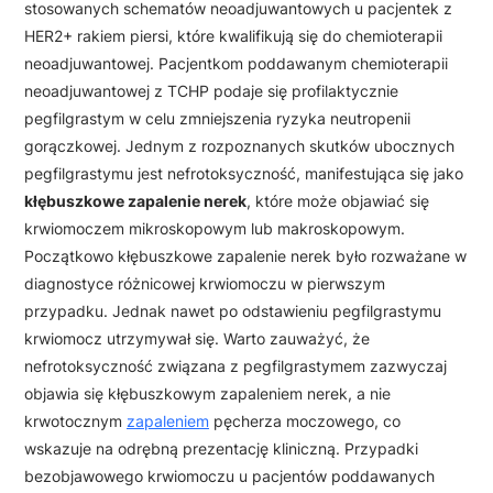
stosowanych schematów neoadjuwantowych u pacjentek z
HER2+ rakiem piersi, które kwalifikują się do chemioterapii
neoadjuwantowej. Pacjentkom poddawanym chemioterapii
neoadjuwantowej z TCHP podaje się profilaktycznie
pegfilgrastym w celu zmniejszenia ryzyka neutropenii
gorączkowej. Jednym z rozpoznanych skutków ubocznych
pegfilgrastymu jest nefrotoksyczność, manifestująca się jako
kłębuszkowe zapalenie nerek
, które może objawiać się
krwiomoczem mikroskopowym lub makroskopowym.
Początkowo kłębuszkowe zapalenie nerek było rozważane w
diagnostyce różnicowej krwiomoczu w pierwszym
przypadku. Jednak nawet po odstawieniu pegfilgrastymu
krwiomocz utrzymywał się. Warto zauważyć, że
nefrotoksyczność związana z pegfilgrastymem zazwyczaj
objawia się kłębuszkowym zapaleniem nerek, a nie
krwotocznym
zapaleniem
pęcherza moczowego, co
wskazuje na odrębną prezentację kliniczną. Przypadki
bezobjawowego krwiomoczu u pacjentów poddawanych