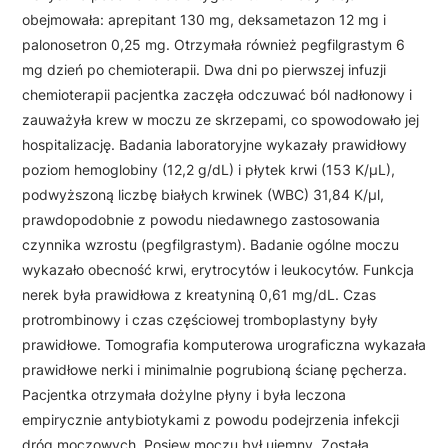
obejmowała: aprepitant 130 mg, deksametazon 12 mg i
palonosetron 0,25 mg. Otrzymała również pegfilgrastym 6
mg dzień po chemioterapii. Dwa dni po pierwszej infuzji
chemioterapii pacjentka zaczęła odczuwać ból nadłonowy i
zauważyła krew w moczu ze skrzepami, co spowodowało jej
hospitalizację. Badania laboratoryjne wykazały prawidłowy
poziom hemoglobiny (12,2 g/dL) i płytek krwi (153 K/µL),
podwyższoną liczbę białych krwinek (WBC) 31,84 K/µl,
prawdopodobnie z powodu niedawnego zastosowania
czynnika wzrostu (pegfilgrastym). Badanie ogólne moczu
wykazało obecność krwi, erytrocytów i leukocytów. Funkcja
nerek była prawidłowa z kreatyniną 0,61 mg/dL. Czas
protrombinowy i czas częściowej tromboplastyny były
prawidłowe. Tomografia komputerowa urograficzna wykazała
prawidłowe nerki i minimalnie pogrubioną ścianę pęcherza.
Pacjentka otrzymała dożylne płyny i była leczona
empirycznie antybiotykami z powodu podejrzenia infekcji
dróg moczowych. Posiew moczu był ujemny. Została