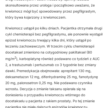
skonsultowana przez urologa i początkowo uważano, że
krwiomocz mógł być spowodowany przez pegfilgrastym,
który bywa kojarzony z krwiomoczem.
Krwiomocz ustąpił po kilku dniach. Pacjentka otrzymała drugi
cykl chemioterapii bez pegfilgrastymu, ale ponownie wystąpił
epizod krwiomoczu trwający kilka dni, który ustąpił po
leczeniu zachowawczym. W trzecim cyklu chemioterapii
docetaksel zmieniono na cotygodniowy paklitaksel (80
2
mg/m
), karboplatynę również podawano co tydzień z AUC
2, a trastuzumab i pertuzumab co 3 tygodnie bez zmiany
dawki. Premedykacja obejmowała: aprepitant 130 mg,
deksametazon 12 mg, difenhydraminę 25 mg, famotydynę
20 mg, palonosetron 0,25 mg. Nie podawano czynnika
wzrostu. Decyzja o zmianie taksanu opierała się na
doniesieniu o przypadku krwiomoczu wtórnego do
docetakselu u pacjenta z rakiem prostaty. Po tej zmianie
pacjentka nie miała dalszych epizodów krwiomoczu.