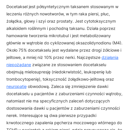
Docetaksel jest półsyntetycznym taksanem stosowanym w
leczeniu różnych nowotworów, w tym raka piersi, płuc,
żołądka, głowy i szyi oraz prostaty. Jest cytotoksycznym
alkaloidem roślinnym i pochodną taksanu. Działa poprzez
hamowanie tworzenia mikrotubul i jest metabolizowany
głównie w wątrobie do cyklizowanej oksazolidynodionu (M4).
Około 75% docetakselu jest wydalane przez drogi żółciowe i
jelitowe, a mniej niż 10% przez nerki. Najczęstsze
działania
niepożądane
związane ze stosowaniem docetakselu
obejmują mielosupresję (niedokrwistość, leukopenię lub
trombocytopenię), toksyczność żołądkowo-jelitową oraz
neuropatię
obwodową. Zaleca się zmniejszenie dawki
docetakselu u pacjentów z zaburzeniami czynności wątroby,
natomiast nie ma specyficznych zaleceń dotyczących
dostosowania dawki u pacjentów z zaburzeniami czynności
nerek. Interesujące są dwa pierwsze przypadki
krwotocznego zapalenia pęcherza moczowego wtórnego do
TCHP u pacjentek z rakiem piersi, gdzie przypuszcza się, że