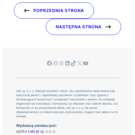
POPRZEDNIA STRONA
NASTĘPNA STRONA
Facebook
Instagram
Threads
LinkedIn
TikTok
X
YouTube
Leki sp. z o. o. dołożyła wszelkich starań, aby opublikowane opracowania były
najwyższej jakości i odpowiadały potrzebom czytelników i były zgodne z
obowiązującymi wytycznymi i przepisami. Korzystanie z serwisu nie zastępuje
diagnostyki lub konsultacji z farmaceutą czy lekarzem oraz zaleceń lekarza, czy
farmaceuty co do przyjmowania leków. Leki sp. z o. o. nie ponosi
odpowiedzialności za własne decyzje użytkowników, mogące mieć wpływ na ich
zdrowie.
Wydawcą serwisu jest:
spółka
Leki.pl
sp. z o. o.