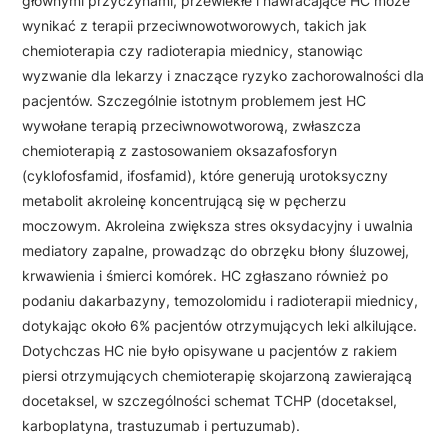
głównymi przyczynami, przewlekłe i nawracające HC może
wynikać z terapii przeciwnowotworowych, takich jak
chemioterapia czy radioterapia miednicy, stanowiąc
wyzwanie dla lekarzy i znaczące ryzyko zachorowalności dla
pacjentów. Szczególnie istotnym problemem jest HC
wywołane terapią przeciwnowotworową, zwłaszcza
chemioterapią z zastosowaniem oksazafosforyn
(cyklofosfamid, ifosfamid), które generują urotoksyczny
metabolit akroleinę koncentrującą się w pęcherzu
moczowym. Akroleina zwiększa stres oksydacyjny i uwalnia
mediatory zapalne, prowadząc do obrzęku błony śluzowej,
krwawienia i śmierci komórek. HC zgłaszano również po
podaniu dakarbazyny, temozolomidu i radioterapii miednicy,
dotykając około 6% pacjentów otrzymujących leki alkilujące.
Dotychczas HC nie było opisywane u pacjentów z rakiem
piersi otrzymujących chemioterapię skojarzoną zawierającą
docetaksel, w szczególności schemat TCHP (docetaksel,
karboplatyna, trastuzumab i pertuzumab).