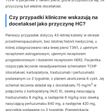
przyczyną był właśnie docetaksel.
Czy przypadki kliniczne wskazują na
docetaksel jako przyczynę HC?
Pierwszy przypadek dotyczy 43-letniej kobiety w okresie
przedmenopauzalnym, bez istotnej historii medycznej, u
której zdiagnozowano raka lewej piersi T3N1, z ujemnym
receptorem estrogenowym, ujemnym receptorem
progesteronowym i dodatnim receptorem HER2. Pacjentka
rozpoczęła leczenie neoadjuwantowe schematem TCHP
(docetaksel, karboplatyna, trastuzumab i pertuzumab)
podawanym co 3 tygodnie, z planem ukończenia 6 cykli. Jej
2
schemat leczenia składał się z docetakselu 75 mg/m
w
połączeniu z karboplatyną (AUC 6), dawką nasycającą
trastuzumabu 8 mg/kg, a następnie 6 mg/kg oraz dawką
nasycającą pertuzumabu 840 mg, a następnie 420 mg,
wszystkie podawane co 3 tygodnie. Premedykacja