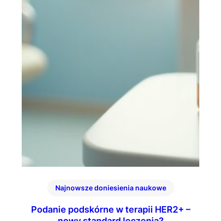
Najnowsze doniesienia naukowe
Podanie podskórne w terapii HER2+ –
nowy standard leczenia?