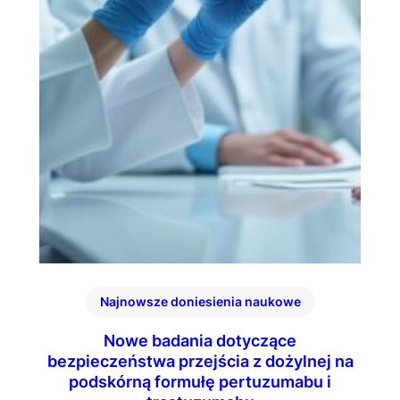
Najnowsze doniesienia naukowe
Nowe badania dotyczące
bezpieczeństwa przejścia z dożylnej na
podskórną formułę pertuzumabu i