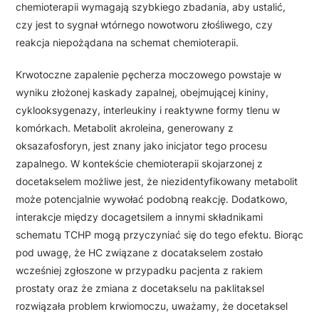
chemioterapii wymagają szybkiego zbadania, aby ustalić,
czy jest to sygnał wtórnego nowotworu złośliwego, czy
reakcja niepożądana na schemat chemioterapii.
Krwotoczne zapalenie pęcherza moczowego powstaje w
wyniku złożonej kaskady zapalnej, obejmującej kininy,
cyklooksygenazy, interleukiny i reaktywne formy tlenu w
komórkach. Metabolit akroleina, generowany z
oksazafosforyn, jest znany jako inicjator tego procesu
zapalnego. W kontekście chemioterapii skojarzonej z
docetakselem możliwe jest, że niezidentyfikowany metabolit
może potencjalnie wywołać podobną reakcję. Dodatkowo,
interakcje między docagetsilem a innymi składnikami
schematu TCHP mogą przyczyniać się do tego efektu. Biorąc
pod uwagę, że HC związane z docatakselem zostało
wcześniej zgłoszone w przypadku pacjenta z rakiem
prostaty oraz że zmiana z docetakselu na paklitaksel
rozwiązała problem krwiomoczu, uważamy, że docetaksel