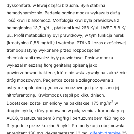
dyskomfortu w lewej części brzucha. Była stabilna
hemodynamicznie. Badanie ogólne moczu wykazało dużą
ilość krwi i białkomocz. Morfologia krwi była prawidłowa z
hemoglobiną 13,7 g/dL, płytkami krwi 268 K/µL i WBC 8,8 K/
µL. Profil metaboliczny był prawidłowy, w tym funkcja nerek
(kreatynina 0,58 mg/dL) i wątroby. PT/INR i czas częściowej
tromboplastyny wykonane przed rozpoczęciem
chemioterapii również były prawidłowe. Posiew moczu
wykazał mieszaną florę genitalną opisaną jako
powierzchowne bakterie, które nie wskazywały na zakażenie
dróg moczowych. Pacjentka została zdiagnozowana z
ostrym zapaleniem pęcherza moczowego i przepisano jej
nitrofurantoinę. Krwiomocz ustąpił po kilku dniach.
2
Docetaksel został zmieniony na paklitaksel 175 mg/m
w
drugim cyklu, który podawano w połączeniu z karboplatyną
AUC6, trastuzumabem 6 mg/kg i pertuzumabem 420 mg co
3 tygodnie przez kolejne 5 cykli. Premedykacja obejmowała:
aprepitant 130 mg, deksametazon 12 mg,
difenhydraminę
25